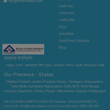
info@muthootexim.com
মোবাইল ভ্যান
যোগাযোগ করুন
গোপনীয়তা নীতি
FAQs
Gold Rate
Gold Price Calculator
Blog
আমাদের উপস্থিতি
বেঙ্গালুরু, চেন্নাই, কোয়ম্বাটোর, দিল্লি, মুম্বই, এরনাকুলাম, কলকাতা, মাদুরাই, বিজয়ওয়াড়া ও ত্রিচি
Our Presence - States
Madhya Pradesh
,
Andhra Pradesh
,
Kerala
,
Telangana
,
Maharashtra
,
Tamil Nadu
,
Karnataka
Uttarpradesh
,
Delhi NCR
,
West Bengal
,
Haryana
,
Rajasthan
,
Odisha
,
Punjab
,
Uttarakhand
,
Gujarat
,
Chhattisgarh
CIN: U51909KL1998PTC012492 | GST Number: 32AACCM4564E1ZS |
Contact ID:
info@muthootexim.com
| Contact Number:
0484 2351481