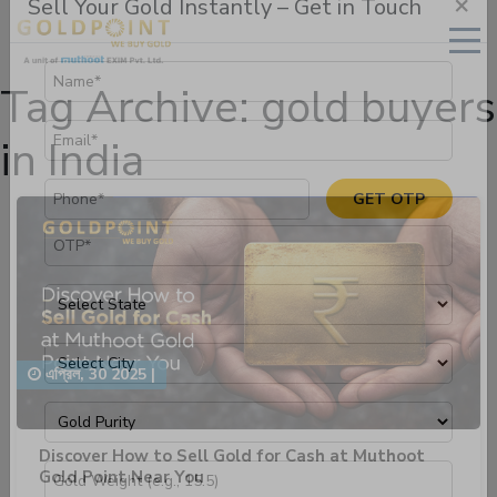
×
Sell Your Gold Instantly – Get in Touch
Tag Archive: gold buyers
in India
GET OTP
এপ্রিল, 30 2025
|
Discover How to Sell Gold for Cash at Muthoot
Gold Point Near You