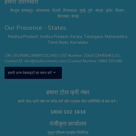
हमारी उपस्थिति
बेंगलुरु
,
कोयंबटूर
,
कोलकाता
,
दिल्ली
,
विजयवाड़ा
,
मुंबई
,
पुणे
,
नोएडा
,
इंदौर
,
विजाग
,
हैदराबाद
,
चेन्नई
Our Presence - States
Madhya Pradesh
,
Andhra Pradesh
,
Kerala
,
Telangana
,
Maharashtra
,
Tamil Nadu
,
Karnataka
,
CIN: U51909KL1998PTC012492 | GST Number: 32AACCM4564E1ZS |
Contact ID:
info@muthootexim.com
| Contact Number:
0484 2351481
हमारी अन्य वेबसाइटों का चयन करें
हमारा टोल फ्री नंबर
हमारे टोल-फ्री नंबर पर कॉल करें और ग्राहक सेवा प्रतिनिधि से बात करें।
1800 102 1616
पंजीकृत कार्यालय
मुथूट एक्जिम प्राइवेट लिमिटेड