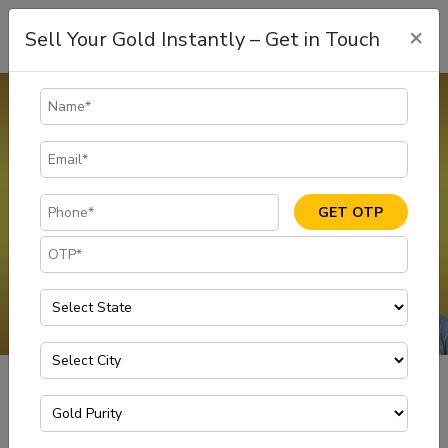
×
Sell Your Gold Instantly – Get in Touch
Buyers Sell Gold Cash Madhya
Pradesh
If you are looking for fast cash, you can sell gold at the best rates
in Madhya Pradesh through Muthoot Gold Point, one of the Safe
GET OTP
& Most Trusted gold buyers in Madhya Pradesh.
GET IN TOUCH
Buyers Sell Gold Cash Madhya Pradesh
Home
मध्य प्रदेश में बेचें सोना