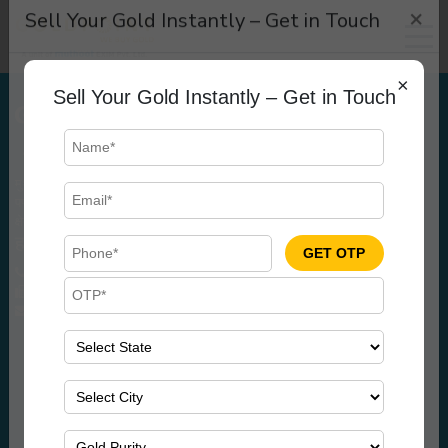
×
Sell Your Gold Instantly – Get in Touch
×
Sell Your Gold Instantly – Get in Touch
मुथूट एक्जिम (प्र.) लिमिटेड (कीमती धातु विभाग) की एक इकाई मुथूट गोल्ड प्वाइंट, मुथूट
पप्पाचन समूह का एक उपक्रम है। सोने का पुनर्चक्रण करने वाला राष्ट्रीय स्तर के संगठित
क्षेत्र का यह पहला उपक्रम है।
हम तक पहुँचें
त्वरित कड़ियाँ
GET OTP
0484 2351481
हमारे बारे में
GET OTP
0484 2351494
शंसापत्र
info@muthootexim.com
मोबाइल वैन
हमसे संपर्क करें
गोपनीयता नीति
FAQs
Gold Rate