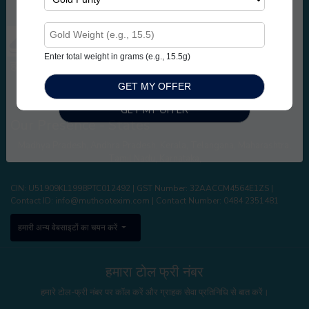
Gold Price Calculator
Blog
Enter total weight in grams (e.g., 15.5g)
हमारी उपस्थिति
बेंगलुरु
,
कोयंबटूर
,
कोलकाता
,
दिल्ली
,
विजयवाड़ा
,
मुंबई
,
पुणे
,
नोएडा
,
इंदौर
,
विजाग
,
Enter total weight in grams (e.g., 15.5g)
हैदराबाद
,
चेन्नई
Our Presence - States
Madhya Pradesh
,
Andhra Pradesh
,
Kerala
,
Telangana
,
Maharashtra
,
Tamil Nadu
,
Karnataka
,
CIN: U51909KL1998PTC012492 | GST Number: 32AACCM4564E1ZS |
Contact ID:
info@muthootexim.com
| Contact Number:
0484 2351481
हमारी अन्य वेबसाइटों का चयन करें
हमारा टोल फ्री नंबर
हमारे टोल-फ्री नंबर पर कॉल करें और ग्राहक सेवा प्रतिनिधि से बात करें।