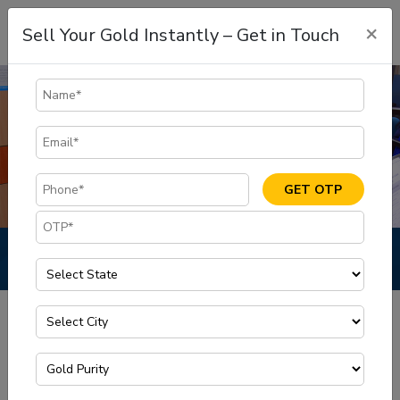
×
Sell Your Gold Instantly – Get in Touch
GET OTP
Sell Gold
Sell Gold
Home
Blog