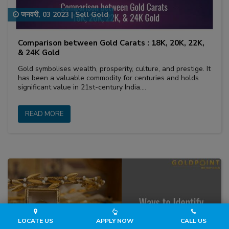
जनवरी, 03 2023
|
Sell Gold
Comparison between Gold Carats : 18K, 20K, 22K,
& 24K Gold
Gold symbolises wealth, prosperity, culture, and prestige. It
has been a valuable commodity for centuries and holds
significant value in 21st-century India.…
READ MORE
LOCATE US
APPLY NOW
CALL US