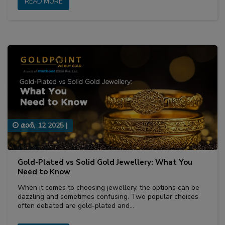
READ MORE
മാര്‍, 12 2025
|
Gold-Plated vs Solid Gold Jewellery: What You
Need to Know
When it comes to choosing jewellery, the options can be
dazzling and sometimes confusing. Two popular choices
often debated are gold-plated and…