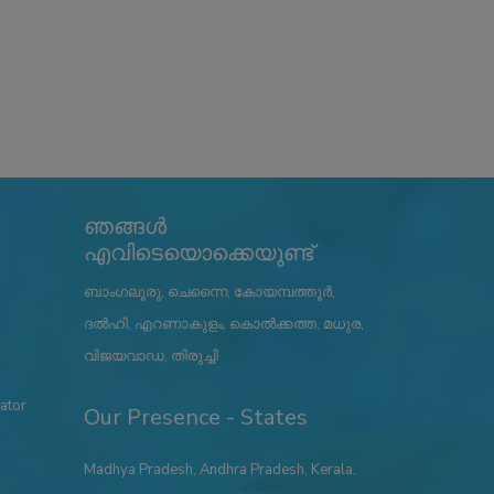
ഞങ്ങൾ
എവിടെയൊക്കെയുണ്ട്
ബാംഗലൂരു, ചെന്നൈ, കോയമ്പത്തൂർ,
ദൽഹി, എറണാകുളം, കൊൽക്കത്ത, മധുര,
വിജയവാഡ, തിരുച്ചി
ator
Our Presence - States
Madhya Pradesh
,
Andhra Pradesh
,
Kerala
,