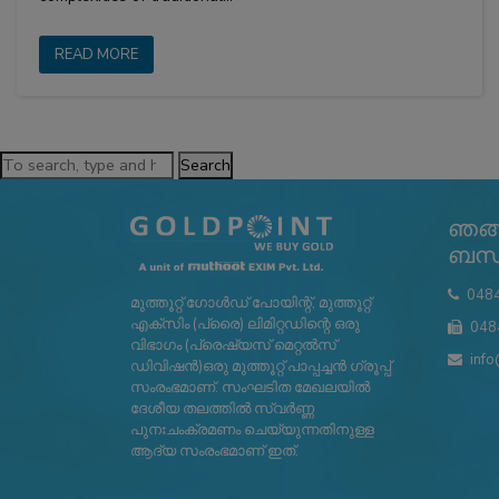
READ MORE
Search
ഞങ്
ബന്ധ
048
മുത്തൂറ്റ് ഗോൾഡ് പോയിന്റ്, മുത്തൂറ്റ്
എക്സിം (പ്രൈ) ലിമിറ്റഡിന്റെ ഒരു
048
വിഭാഗം (പ്രെഷ്യസ് മെറ്റൽസ്
info
ഡിവിഷൻ)ഒരു മുത്തൂറ്റ് പാപ്പച്ചൻ ഗ്രൂപ്പ്
സംരംഭമാണ്. സംഘടിത മേഖലയിൽ
ദേശീയ തലത്തിൽ സ്വർണ്ണ
പുനഃചംക്രമണം ചെയ്യുന്നതിനുള്ള
ആദ്യ സംരംഭമാണ് ഇത്.