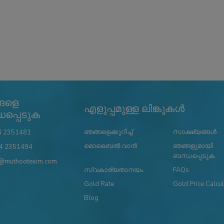
ങളെ
എളുപ്പമുള്ള ലിങ്കുകൾ
പ്പെടുക
ഞങ്ങളെക്കുറിച്ച്
സാക്ഷ്യങ്ങൾ
4 2351481
മൊബൈൽ വാൻ
ഞങ്ങളുമായി
4 2351494
ബന്ധപ്പെടുക
@muthootexim.com
സ്വകാര്യതാനയം
FAQs
Gold Rate
Gold Price Calcul
Blog