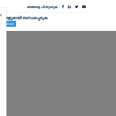
ഞങ്ങളെ പിന്തുടരുക:
×
ങ്ങളുമായി ബന്ധപ്പെടുക
േഷിക്കൂ!