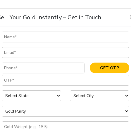
ator for gold
റ്റ് ചെയ്യുക
Sell Your Gold Instantly – Get in Touch
Blog
ഞ
ൈൽ വാൻ
ഇപ്പോൾ അന്വ
GET OTP