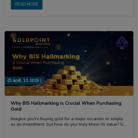
READ MORE
മാര്‍, 11 2025
|
Why BIS Hallmarking is Crucial When Purchasing
Gold
Imagine you're buying gold for a major occasion or simply
as an investment, but how do you truly know its value? Is…