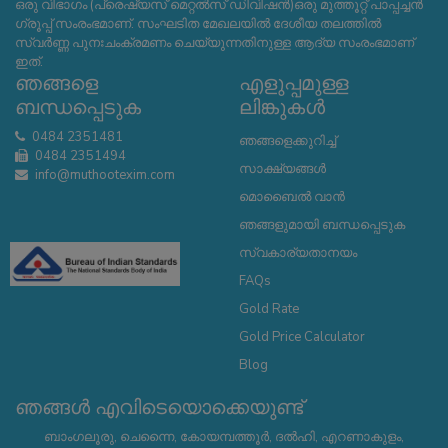
ഒരു വിഭാഗം (പ്രെഷ്യസ് മെറ്റൽസ് ഡിവിഷൻ)ഒരു മുത്തൂറ്റ് പാപ്പച്ചൻ
ഗ്രൂപ്പ് സംരംഭമാണ്. സംഘടിത മേഖലയിൽ ദേശീയ തലത്തിൽ
സ്വർണ്ണ പുനഃചംക്രമണം ചെയ്യുന്നതിനുള്ള ആദ്യ സംരംഭമാണ്
ഇത്.
ഞങ്ങളെ
എളുപ്പമുള്ള
ബന്ധപ്പെടുക
ലിങ്കുകൾ
0484 2351481
ഞങ്ങളെക്കുറിച്ച്
0484 2351494
സാക്ഷ്യങ്ങൾ
info@muthootexim.com
മൊബൈൽ വാൻ
ഞങ്ങളുമായി ബന്ധപ്പെടുക
സ്വകാര്യതാനയം
FAQs
Gold Rate
Gold Price Calculator
Blog
ഞങ്ങൾ എവിടെയൊക്കെയുണ്ട്
ബാംഗലൂരു, ചെന്നൈ, കോയമ്പത്തൂർ, ദൽഹി, എറണാകുളം,