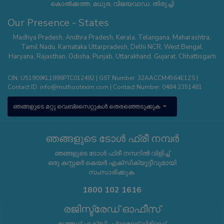
കൊൽക്കത്ത, മധുര, വിജയവാഡ, തിരുച്ചി
Our Presence - States
Madhya Pradesh
,
Andhra Pradesh
,
Kerala
,
Telangana
,
Maharashtra
,
Tamil Nadu
,
Karnataka
Uttarpradesh
,
Delhi NCR
,
West Bengal
,
Haryana
,
Rajasthan
,
Odisha
,
Punjab
,
Uttarakhand
,
Gujarat
,
Chhattisgarh
CIN: U51909KL1998PTC012492 | GST Number: 32AACCM4564E1ZS |
Contact ID:
info@muthootexim.com
| Contact Number:
0484 2351481
ഞങ്ങളുടെ മറ്റു വെബ്സൈറ്റുകൾ തെരഞ്ഞെടുക്കുക
ഞങ്ങളുടെ ടോൾ ഫ്രീ നമ്പർ
ഞങ്ങളുടെ ടോൾ ഫ്രീ നമ്പറിൽ വിളിച്ച്
ഒരു കസ്റ്റമർ കെയർ എക്സിക്യൂട്ടീവുമായി
സംസാരിക്കുക.
1800 102 1616
രജിസ്ട്രേഡ് ഓഫീസ്