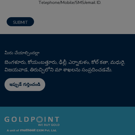
Telephone/Mobile/SMS/email ID.
మీరు చేయాల్సిందల్లా
బెంగళూరు, కోయంబత్తూరు, ఢిల్లీ, ఎర్నాకుళం, కోల్ కతా, మధురై,
విజయవాడ, తిరుచ్చిలోని మా శాఖలను సంప్రదించడమే.
ఇప్పుడే గుర్తించండి