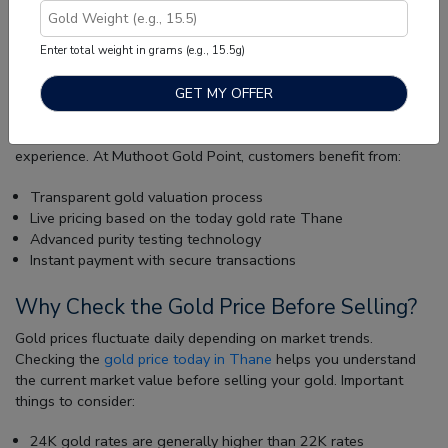
transparent gold evaluation with accurate purity testing and
quick payment services.
Enter total weight in grams (e.g., 15.5g)
Sell Old Gold with Confidence in Thane
Whether it is old jewelry, broken ornaments, or unused gold
items, choosing a trusted gold buyer ensures a smooth
experience. At Muthoot Gold Point, customers benefit from:
Transparent gold valuation process
Live pricing based on the today gold rate Thane
Advanced purity testing technology
Instant payment with secure transactions
Why Check the Gold Price Before Selling?
Gold prices fluctuate daily depending on market trends.
Checking the
gold price today in Thane
helps you understand
the current market value before selling your gold. Important
things to consider:
24K gold rates are generally higher than 22K rates