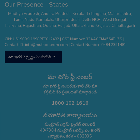
Our Presence - States
Madhya Pradesh
,
Andhra Pradesh
,
Kerala
,
Telangana
,
Maharashtra
,
Tamil Nadu
,
Karnataka
Uttarpradesh
,
Delhi NCR
,
West Bengal
,
Haryana
,
Rajasthan
,
Odisha
,
Punjab
,
Uttarakhand
,
Gujarat
,
Chhattisgarh
CIN: U51909KL1998PTC012492 | GST Number: 32AACCM4564E1ZS |
Contact ID:
info@muthootexim.com
| Contact Number:
0484 2351481
మా ఇతర వెబ్సైట్లు ఎంచుకోండి
మా టోల్ ఫ్రీ నెంబర్
మా టోల్ ఫ్రీ నెంబరుకు కాల్ చేసి మా
కస్టమర్ కేర్ ప్రతినిధితో మాట్లాడండి
1800 102 1616
నమోదిత కార్యాలయం
ముత్తూట్ ఎగ్జిమ్ ప్రైవేట్ లిమిటెడ్
40/7384 ముత్తూట్ టవర్స్, ఎం.జి.రోడ్
ఎర్నాకుళం, కేరళ – 682035