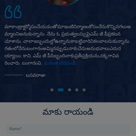
ముత్తూట్గోల్డ్పాయింట్నునేనుఎప్పటికీమరిచిపోలేను. సకాలంలోగనక
నాకుఎమ్ జీ పీగురించితెలియకపోయిఉంటే, నేనునాసర్వ
స్వంపొగొట్టుకునేవాడిని. కుటుంబఅవసరాలు, వ్యాపారానికిడబ్బుఅవస
రంచాలాఉంటుంది. అలాంటిసమయంలోస్థలం, ఇల్లులేదావెండి,
బంగారువస్తువులుఅమ్మగలిగితేసమస్యలనుంచిగట్టెక్కవచ్చు. నాఅ
నుభవంప్రకారంవెండి, బంగారంఎవరైన..
మరింత చదవండి
శ్రీనారాయణ్
మాకు రాయండి