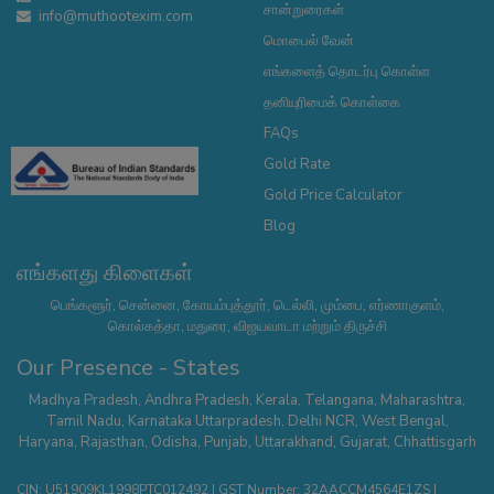
சான்றுரைகள்
info@muthootexim.com
மொபைல் வேன்
எங்களைத் தொடர்பு கொள்ள
தனியுரிமைக் கொள்கை
FAQs
Gold Rate
Gold Price Calculator
Blog
எங்களது கிளைகள்
பெங்களூர், சென்னை, கோயம்புத்தூர், டெல்லி, மும்பை, எர்ணாகுளம்,
கொல்கத்தா, மதுரை, விஜயவாடா மற்றும் திருச்சி
Our Presence - States
Madhya Pradesh
,
Andhra Pradesh
,
Kerala
,
Telangana
,
Maharashtra
,
Tamil Nadu
,
Karnataka
Uttarpradesh
,
Delhi NCR
,
West Bengal
,
Haryana
,
Rajasthan
,
Odisha
,
Punjab
,
Uttarakhand
,
Gujarat
,
Chhattisgarh
CIN: U51909KL1998PTC012492 | GST Number: 32AACCM4564E1ZS |