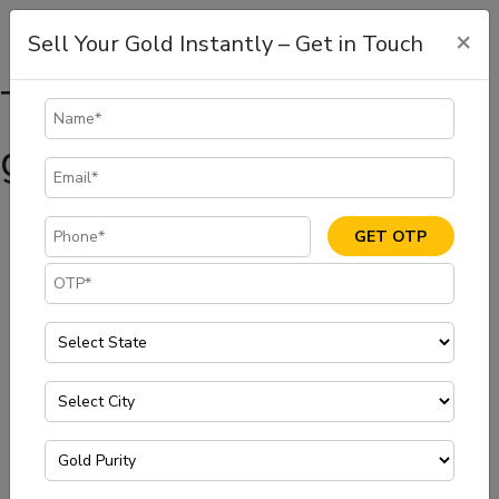
×
Sell Your Gold Instantly – Get in Touch
Tag Archive: future of
gold investment
GET OTP
மே, 26 2025
|
How Young Indians Are Rethinking Gold Ownership